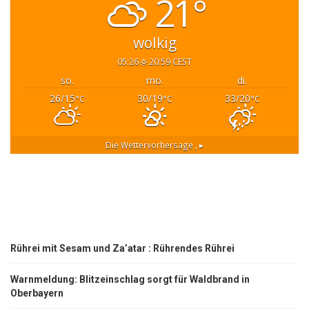
21°
wolkig
05:26
20:59 CEST
so.
mo.
di.
26/15
30/19
33/20
°C
°C
°C
Die Wettervorhersage
, ▸
Rührei mit Sesam und Za’atar : Rührendes Rührei
Warnmeldung: Blitzeinschlag sorgt für Waldbrand in
Oberbayern