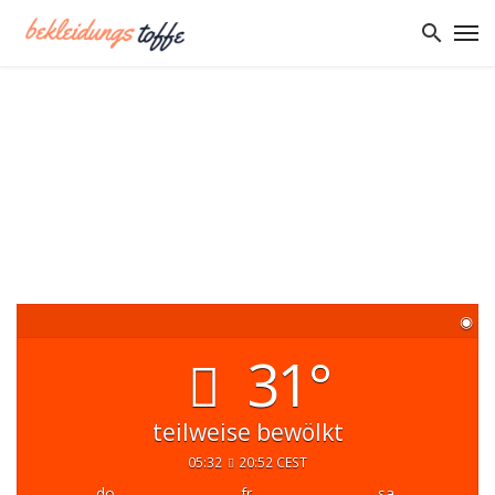
◉
31°
teilweise bewölkt
05:32
20:52 CEST
do.
fr.
sa.