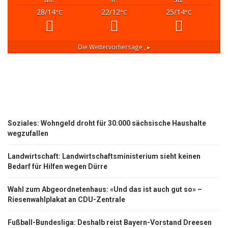
28/14
22/12
25/14
°C
°C
°C
Die Wettervorhersage
, ▸
Soziales: Wohngeld droht für 30.000 sächsische Haushalte
wegzufallen
Landwirtschaft: Landwirtschaftsministerium sieht keinen
Bedarf für Hilfen wegen Dürre
Wahl zum Abgeordnetenhaus: «Und das ist auch gut so» –
Riesenwahlplakat an CDU-Zentrale
Fußball-Bundesliga: Deshalb reist Bayern-Vorstand Dreesen