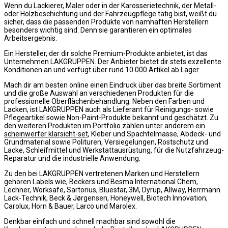
Wenn du Lackierer, Maler oder in der Karosserietechnik, der Metall-
oder Holzbeschichtung und der Fahrzeugpflege tätig bist, weißt du
sicher, dass die passenden Produkte von namhaften Herstellern
besonders wichtig sind. Denn sie garantieren ein optimales
Arbeitsergebnis.
Ein Hersteller, der dir solche Premium-Produkte anbietet, ist das
Unternehmen LAKGRUPPEN. Der Anbieter bietet dir stets exzellente
Konditionen an und verfügt über rund 10.000 Artikel ab Lager.
Mach dir am besten online einen Eindruck über das breite Sortiment
und die große Auswahl an verschiedenen Produkten für die
professionelle Oberflächenbehandlung. Neben den Farben und
Lacken, ist LAKGRUPPEN auch als Lieferant für Reinigungs- sowie
Pflegeartikel sowie Non-Paint-Produkte bekannt und geschätzt. Zu
den weiteren Produkten im Portfolio zählen unter anderem ein
scheinwerfer klarsicht-set
, Kleber und Spachtelmasse, Abdeck- und
Grundmaterial sowie Polituren, Versiegelungen, Rostschutz und
Lacke, Schleifmittel und Werkstattausrüstung, für die Nutzfahrzeug-
Reparatur und die industrielle Anwendung.
Zu den bei LAKGRUPPEN vertretenen Marken und Herstellern
gehören Labels wie, Beckers und Besma International Chem,
Lechner, Worksafe, Sartorius, Bluestar, 3M, Dyrup, Allway, Herrmann
Lack-Technik, Beck & Jørgensen, Honeywell, Biotech Innovation,
Carolux, Horn & Bauer, Larco und Marolex.
Denkbar einfach und schnell machbar sind sowohl die