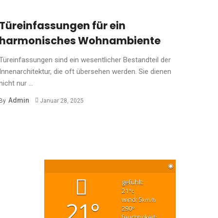
Türeinfassungen für ein
harmonisches Wohnambiente
Türeinfassungen sind ein wesentlicher Bestandteil der
Innenarchitektur, die oft übersehen werden. Sie dienen
nicht nur ...
Admin
By
Januar 28, 2025
◉
gefühlt:
21
°c
wind: 5
21°
km/h
290
°
feuchtigkeit: