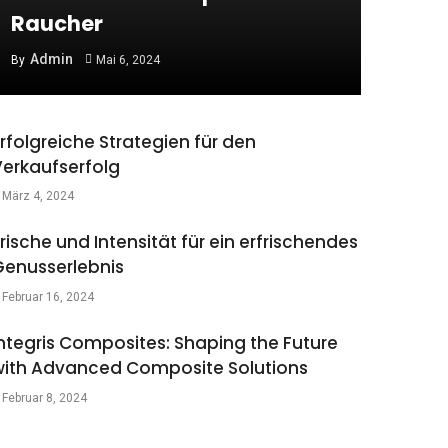
Raucher
Admin
By
Mai 6, 2024
Erste Schritte mit
Rugby
rfolgreiche Strategien für den
Verkaufserfolg
Was ist die PARES-
Kompakt-Methode?
März 4, 2024
rische und Intensität für ein erfrischendes
Genusserlebnis
Februar 16, 2024
ntegris Composites: Shaping the Future
with Advanced Composite Solutions
Februar 8, 2024