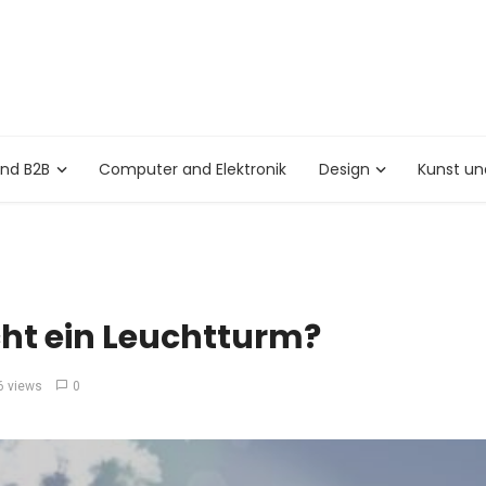
und B2B
Computer and Elektronik
Design
Kunst un
t ein Leuchtturm?
6 views
0