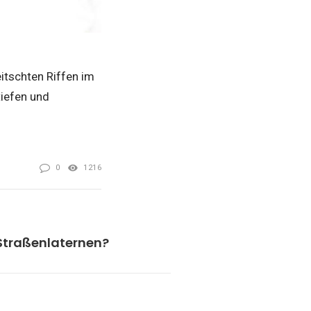
itschten Riffen im
tiefen und
.
0
1216
 Straßenlaternen?